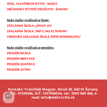
SPOL. VLASTNÍKOV BYTOV - NÁDEJ
OBČIANSKY BYTOVÉ DRUŽSTVO - ŠURANY
Naše služby využívajú aj 
školy:
ZÁKLADNÁ ŠKOLA, LIPOVÁ 183
ZÁKLADNÁ ŠKOLA, SNP 5, 942 01 ŠURANY
CIRKEVNÁ ZÁKLADNÁ ŠKOLA ŽOFIE BOSNIAKOVEJ
Naše služby využívajú aj 
penzióny
:
PENZIÓN BAŠKA
PENZIÓN MERYJAN
PENZIÓN QUATRO II
PENZIÓN ASTRA
Kontakt: František Magyar, Nová 35, 942 01 Šurany, 
IČO: 41935586, DIČ: 1037906034, tel.: 0903 569 436, e-
mail: info@elektrofm.sk 