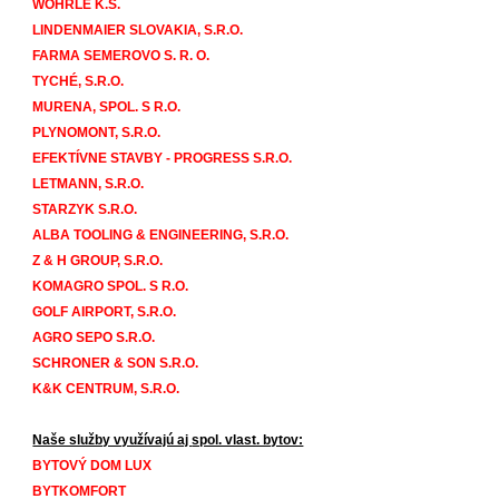
WÖHRLE K.S.
LINDENMAIER SLOVAKIA, S.R.O.
FARMA SEMEROVO S. R. O.
TYCHÉ, S.R.O.
MURENA, SPOL. S R.O.
PLYNOMONT, S.R.O.
EFEKTÍVNE STAVBY - PROGRESS S.R.O.
LETMANN, S.R.O.
STARZYK S.R.O.
ALBA TOOLING & ENGINEERING, S.R.O.
Z & H GROUP, S.R.O.
KOMAGRO SPOL. S R.O.
GOLF AIRPORT, S.R.O.
AGRO SEPO S.R.O.
SCHRONER & SON S.R.O.
K&K CENTRUM, S.R.O.
Naše služby využívajú aj 
spol. vlast. bytov:
BYTOVÝ DOM LUX
BYTKOMFORT